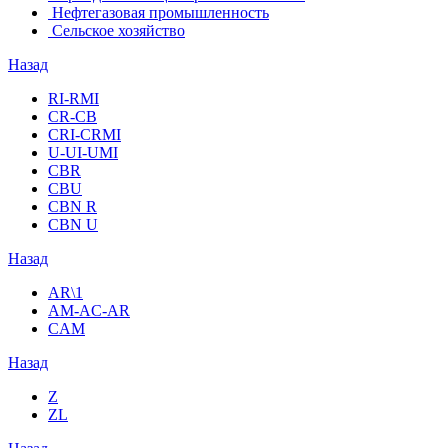
Нефтегазовая промышленность
Сельское хозяйство
Назад
RI-RMI
CR-CB
СRI-СRMI
U-UI-UMI
CBR
CBU
CBN R
CBN U
Назад
AR\1
AM-AC-AR
CAM
Назад
Z
ZL