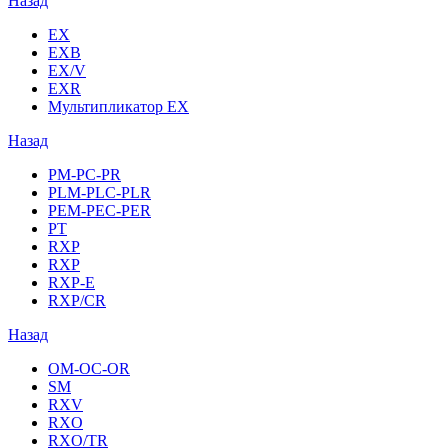
Назад
EX
EXB
EX/V
EXR
Мультипликатор EX
Назад
PM-PC-PR
PLM-PLC-PLR
PEM-PEC-PER
PT
RXP
RXP
RXP-E
RXP/CR
Назад
OM-OC-OR
SM
RXV
RXO
RXO/TR