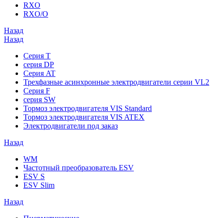
RXO
RXO/O
Назад
Назад
Серия T
серия DP
Серия AT
Трехфазные асинхронные электродвигатели серии VL2
Серия F
серия SW
Тормоз электродвигателя VIS Standard
Тормоз электродвигателя VIS ATEX
Электродвигатели под заказ
Назад
WM
Частотный преобразователь ESV
ESV S
ESV Slim
Назад