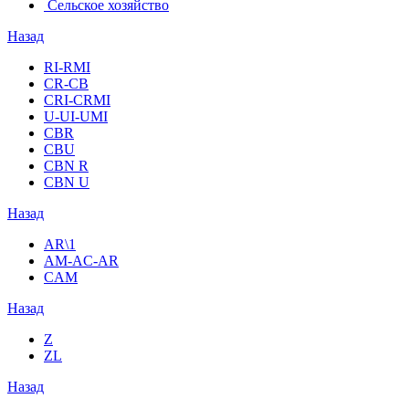
Сельское хозяйство
Назад
RI-RMI
CR-CB
СRI-СRMI
U-UI-UMI
CBR
CBU
CBN R
CBN U
Назад
AR\1
AM-AC-AR
CAM
Назад
Z
ZL
Назад