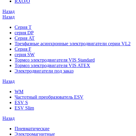
RXO/O
Назад
Назад
Серия T
серия DP
Серия AT
Трехфазные асинхронные электродвигатели серии VL2
Серия F
серия SW
Тормоз электродвигателя VIS Standard
Тормоз электродвигателя VIS ATEX
Электродвигатели под заказ
Назад
WM
Частотный преобразователь ESV
ESV S
ESV Slim
Назад
Пневматические
Электромагнитные