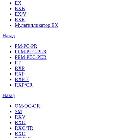
EX
EXB
EX/V
EXR
Мультипликатор EX
Назад
PM-PC-PR
PLM-PLC-PLR
PEM-PEC-PER
PT
RXP
RXP
RXP-E
RXP/CR
Назад
OM-OC-OR
SM
RXV
RXO
RXO/TR
RXO