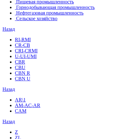
Пищевая промышленность
Горнодобывающая промышленность
Нефтегазовая промышленность
Сельское хозяйство
Назад
RI-RMI
CR-CB
СRI-СRMI
U-UI-UMI
CBR
CBU
CBN R
CBN U
Назад
AR\1
AM-AC-AR
CAM
Назад
Z
ZL