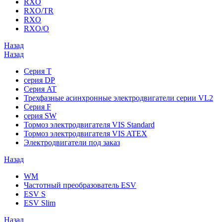
RXO
RXO/TR
RXO
RXO/O
Назад
Назад
Серия T
серия DP
Серия AT
Трехфазные асинхронные электродвигатели серии VL2
Серия F
серия SW
Тормоз электродвигателя VIS Standard
Тормоз электродвигателя VIS ATEX
Электродвигатели под заказ
Назад
WM
Частотный преобразователь ESV
ESV S
ESV Slim
Назад