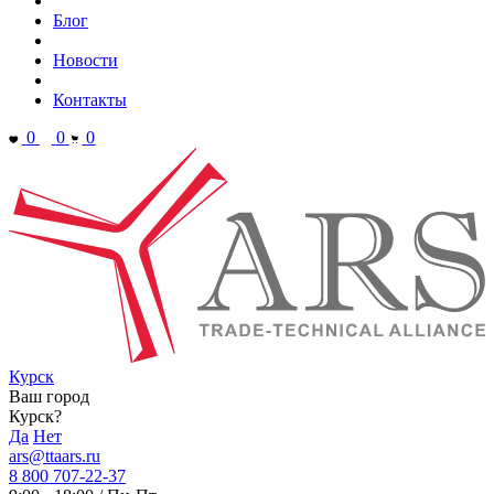
Блог
Новости
Контакты
0
0
0
Курск
Ваш город
Курск?
Да
Нет
ars@ttaars.ru
8 800 707-22-37