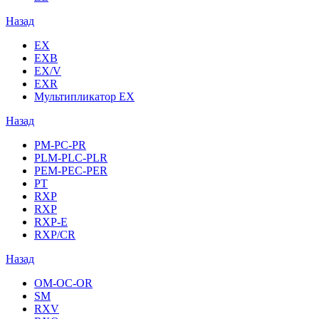
Назад
EX
EXB
EX/V
EXR
Мультипликатор EX
Назад
PM-PC-PR
PLM-PLC-PLR
PEM-PEC-PER
PT
RXP
RXP
RXP-E
RXP/CR
Назад
OM-OC-OR
SM
RXV