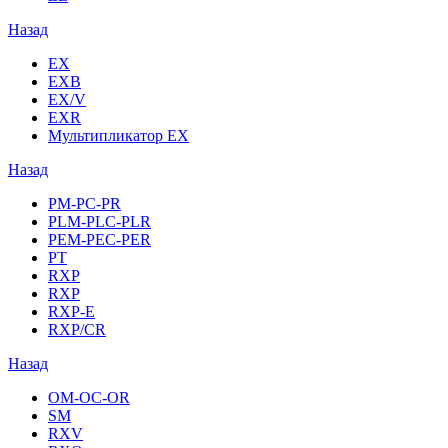
Назад
EX
EXB
EX/V
EXR
Мультипликатор EX
Назад
PM-PC-PR
PLM-PLC-PLR
PEM-PEC-PER
PT
RXP
RXP
RXP-E
RXP/CR
Назад
OM-OC-OR
SM
RXV