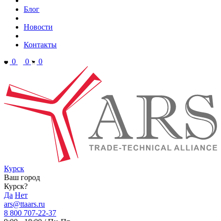
Блог
Новости
Контакты
0
0
0
Курск
Ваш город
Курск?
Да
Нет
ars@ttaars.ru
8 800 707-22-37