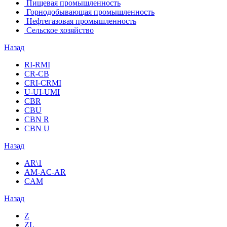
Пищевая промышленность
Горнодобывающая промышленность
Нефтегазовая промышленность
Сельское хозяйство
Назад
RI-RMI
CR-CB
СRI-СRMI
U-UI-UMI
CBR
CBU
CBN R
CBN U
Назад
AR\1
AM-AC-AR
CAM
Назад
Z
ZL