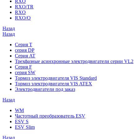
RXO
RXO/TR
RXO
RXO/O
Назад
Назад
Серия T
серия DP
Серия AT
Трехфазные асинхронные электродвигатели серии VL2
Серия F
серия SW
Тормоз электродвигателя VIS Standard
Тормоз электродвигателя VIS ATEX
Электродвигатели под заказ
Назад
WM
Частотный преобразователь ESV
ESV S
ESV Slim
Назад